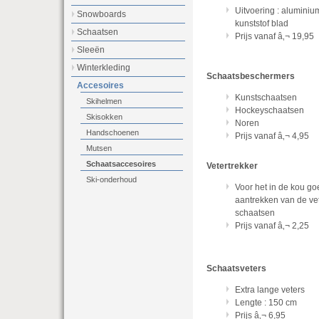
Uitvoering : aluminiu
Snowboards
kunststof blad
Schaatsen
Prijs vanaf â‚¬ 19,95
Sleeën
Winterkleding
Schaatsbeschermers
Accesoires
Kunstschaatsen
Skihelmen
Hockeyschaatsen
Skisokken
Noren
Handschoenen
Prijs vanaf â‚¬ 4,95
Mutsen
Schaatsaccesoires
Vetertrekker
Ski-onderhoud
Voor het in de kou g
aantrekken van de vet
schaatsen
Prijs vanaf â‚¬ 2,25
Schaatsveters
Extra lange veters
Lengte : 150 cm
Prijs â‚¬ 6,95