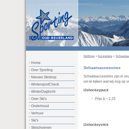
SkiShop
»
Accesoires
»
Schaatsa
Home
Schaatsaccesoires
Over Sporting
Schaatsaccesoires zijn in on
Nieuws Skishop
om te kijken wat wij nog op 
WintersportCheck
IJshockeypuck
WinterDagtocht
Prijs â‚¬ 2,25
Over Ski's
Onderhoud
Verhuur
Ski's
IJshockeystick
Skischoenen