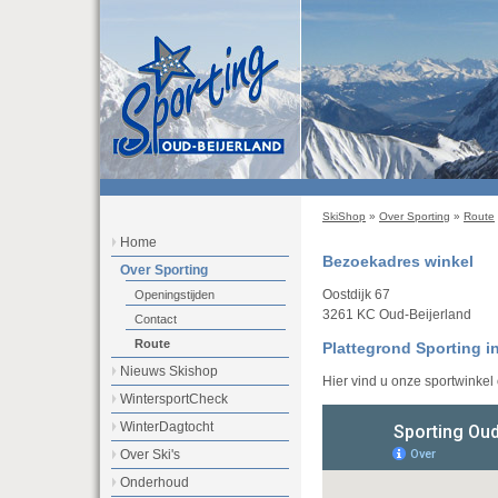
SkiShop
»
Over Sporting
»
Route
Home
Bezoekadres winkel
Over Sporting
Oostdijk 67
Openingstijden
3261 KC Oud-Beijerland
Contact
Route
Plattegrond Sporting i
Nieuws Skishop
Hier vind u onze sportwinkel
WintersportCheck
WinterDagtocht
Over Ski's
Onderhoud