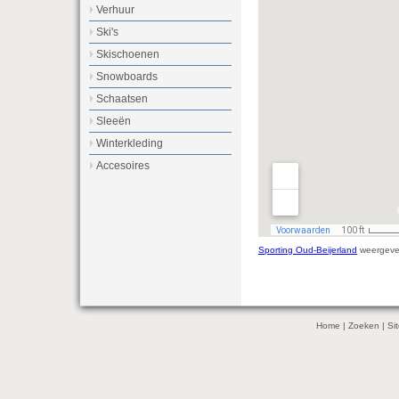
Verhuur
Ski's
Skischoenen
Snowboards
Schaatsen
Sleeën
Winterkleding
Accesoires
Sporting Oud-Beijerland
weergeven
Home
|
Zoeken
|
Si